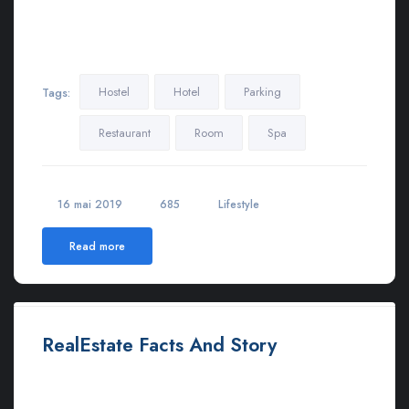
Maecenas in pulvinar neque. Nulla finibus lobortis pulvinar.
Donec a consectetur nulla. Nulla posuere sapien vitae lectus
suscipit, et pulvinar nisi tincidunt…
Hostel
Hotel
Parking
Tags:
Restaurant
Room
Spa
16 mai 2019
685
Lifestyle
Read more
RealEstate Facts And Story
Ut euismod ultricies sollicitudin. Curabitur sed dapibus nulla.
Nulla eget iaculis lectus. Mauris ac maximus neque. Nam in