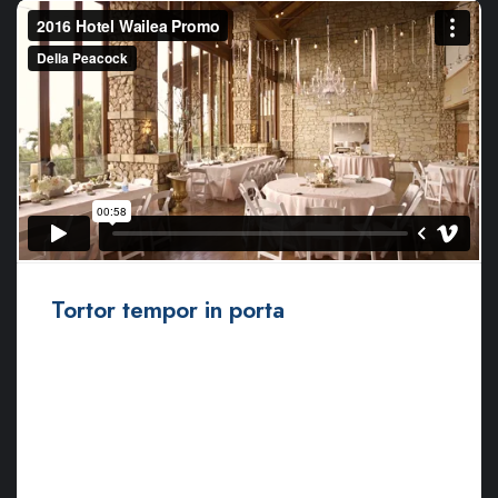
Tortor tempor in porta
Ut euismod ultricies sollicitudin. Curabitur sed dapibus nulla.
Nulla eget iaculis lectus. Mauris ac maximus neque. Nam in
mauris quis libero sodales eleifend. Morbi varius, nulla sit amet
rutrum elementum, est elit finibus tellus, ut tristique elit risus at
metus.
Lorem ipsum dolor sit amet, consectetur adipiscing elit.