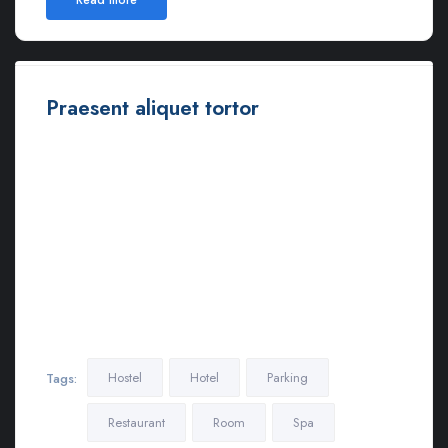
Praesent aliquet tortor
Ut euismod ultricies sollicitudin. Curabitur sed dapibus nulla.
Nulla eget iaculis lectus. Mauris ac maximus neque. Nam in
mauris quis libero sodales eleifend. Morbi varius, nulla sit amet
rutrum elementum, est elit finibus tellus, ut tristique elit risus at
metus.
Lorem ipsum dolor sit amet, consectetur adipiscing elit.
Maecenas in pulvinar neque. Nulla finibus lobortis pulvinar.
Donec a consectetur nulla. Nulla posuere sapien vitae lectus
suscipit, et pulvinar nisi tincidunt…
Hostel
Hotel
Parking
Tags:
Restaurant
Room
Spa