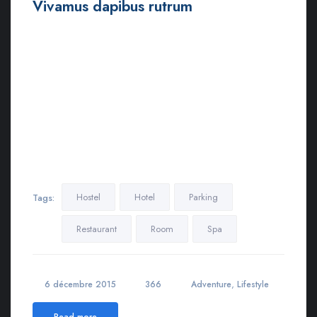
Vivamus dapibus rutrum
Ut euismod ultricies sollicitudin. Curabitur sed dapibus nulla.
Nulla eget iaculis lectus. Mauris ac maximus neque. Nam in
mauris quis libero sodales eleifend. Morbi varius, nulla sit amet
rutrum elementum, est elit finibus tellus, ut tristique elit risus at
metus.
Lorem ipsum dolor sit amet, consectetur adipiscing elit.
Maecenas in pulvinar neque. Nulla finibus lobortis pulvinar.
Donec a consectetur nulla. Nulla posuere sapien vitae lectus
suscipit, et pulvinar nisi tincidunt…
Hostel
Hotel
Parking
Tags:
Restaurant
Room
Spa
,
6 décembre 2015
366
Adventure
Lifestyle
Read more