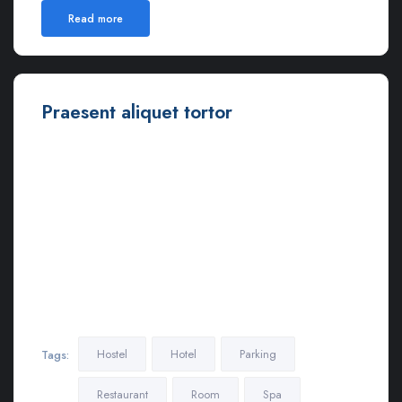
Read more
Praesent aliquet tortor
Ut euismod ultricies sollicitudin. Curabitur sed dapibus nulla.
Nulla eget iaculis lectus. Mauris ac maximus neque. Nam in
mauris quis libero sodales eleifend. Morbi varius, nulla sit amet
rutrum elementum, est elit finibus tellus, ut tristique elit risus at
metus.
Lorem ipsum dolor sit amet, consectetur adipiscing elit.
Maecenas in pulvinar neque. Nulla finibus lobortis pulvinar.
Donec a consectetur nulla. Nulla posuere sapien vitae lectus
suscipit, et pulvinar nisi tincidunt…
Hostel
Hotel
Parking
Tags:
Restaurant
Room
Spa