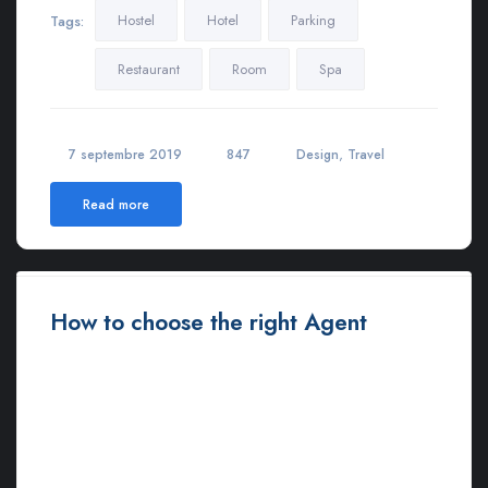
Hostel
Hotel
Parking
Tags:
Restaurant
Room
Spa
,
7 septembre 2019
847
Design
Travel
Read more
How to choose the right Agent
Ut euismod ultricies sollicitudin. Curabitur sed dapibus nulla.
Nulla eget iaculis lectus. Mauris ac maximus neque. Nam in
mauris quis libero sodales eleifend. Morbi varius, nulla sit amet
rutrum elementum, est elit finibus tellus, ut tristique elit risus at
metus.