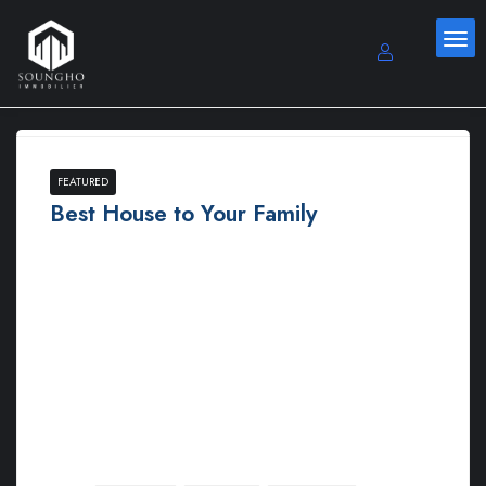
FEATURED
Best House to Your Family
Ut euismod ultricies sollicitudin. Curabitur sed dapibus nulla.
Nulla eget iaculis lectus. Mauris ac maximus neque. Nam in
mauris quis libero sodales eleifend. Morbi varius, nulla sit amet
rutrum elementum, est elit finibus tellus, ut tristique elit risus at
metus.
Lorem ipsum dolor sit amet, consectetur adipiscing elit.
Maecenas in pulvinar neque. Nulla finibus lobortis pulvinar.
Donec a consectetur nulla. Nulla posuere sapien vitae lectus
suscipit, et pulvinar nisi tincidunt…