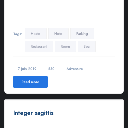
Lorem ipsum dolor sit amet, consectetur adipiscing elit.
Maecenas in pulvinar neque. Nulla finibus lobortis pulvinar.
Donec a consectetur nulla. Nulla posuere sapien vitae lectus
suscipit, et pulvinar nisi tincidunt…
Hostel
Hotel
Parking
Tags:
Restaurant
Room
Spa
7 juin 2019
830
Adventure
Read more
Integer sagittis
Ut euismod ultricies sollicitudin. Curabitur sed dapibus nulla.