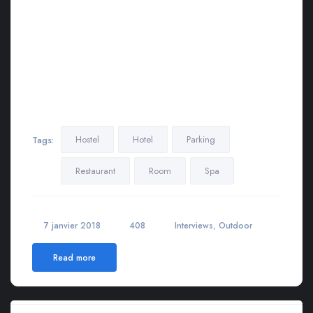
mauris quis libero sodales eleifend. Morbi varius, nulla sit amet
rutrum elementum, est elit finibus tellus, ut tristique elit risus at
metus.
Lorem ipsum dolor sit amet, consectetur adipiscing elit.
Maecenas in pulvinar neque. Nulla finibus lobortis pulvinar.
Donec a consectetur nulla. Nulla posuere sapien vitae lectus
suscipit, et pulvinar nisi tincidunt…
Hostel
Hotel
Parking
Tags:
Restaurant
Room
Spa
,
7 janvier 2018
408
Interviews
Outdoor
Read more