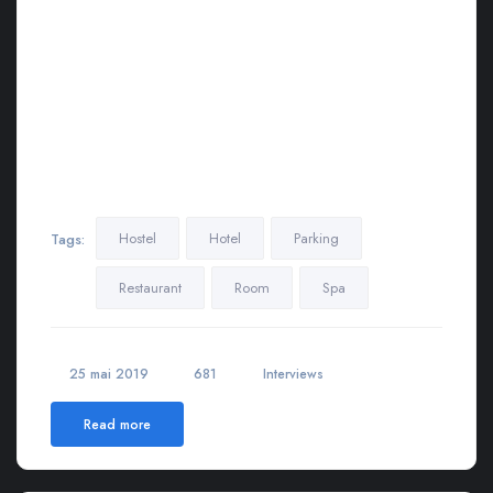
Nulla eget iaculis lectus. Mauris ac maximus neque. Nam in
mauris quis libero sodales eleifend. Morbi varius, nulla sit amet
rutrum elementum, est elit finibus tellus, ut tristique elit risus at
metus.
Lorem ipsum dolor sit amet, consectetur adipiscing elit.
Maecenas in pulvinar neque. Nulla finibus lobortis pulvinar.
Donec a consectetur nulla. Nulla posuere sapien vitae lectus
suscipit, et pulvinar nisi tincidunt…
Hostel
Hotel
Parking
Tags:
Restaurant
Room
Spa
25 mai 2019
681
Interviews
Read more