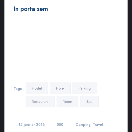
In porta sem
Ut euismod ultricies sollicitudin. Curabitur sed dapibus nulla.
Nulla eget iaculis lectus. Mauris ac maximus neque. Nam in
mauris quis libero sodales eleifend. Morbi varius, nulla sit amet
rutrum elementum, est elit finibus tellus, ut tristique elit risus at
metus.
Lorem ipsum dolor sit amet, consectetur adipiscing elit.
Maecenas in pulvinar neque. Nulla finibus lobortis pulvinar.
Donec a consectetur nulla. Nulla posuere sapien vitae lectus
suscipit, et pulvinar nisi tincidunt…
Hostel
Hotel
Parking
Tags:
Restaurant
Room
Spa
,
12 janvier 2016
550
Camping
Travel