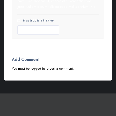
enim justo, rhoncus ut, imperdiet a, venenatis vitae,
justo. Nullam dictum felis eu pede mollis pretium. \ »
17 août 2018 5 h 33 min
Helpful review
0
Add Comment
You must be
logged in
to post a comment.