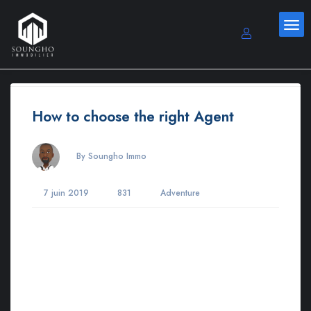
How to choose the right Agent
By Soungho Immo
7 juin 2019
831
Adventure
Lorem ipsum dosectetur adipisicing elit, sed do.Lorem ipsum
dolor sit amet, consectetur Nulla fringilla purus at leo dignissim
congue. Mauris elementum accumsan leo vel tempor. Sit amet
cursus nisl aliquam. Aliquam et elit eu nunc rhoncus viverra
quis at felis. Sed do.Lorem ipsum dolor sit amet, consectetur
Nulla fringilla purus Lorem ipsum dosectetur adipisicing elit at