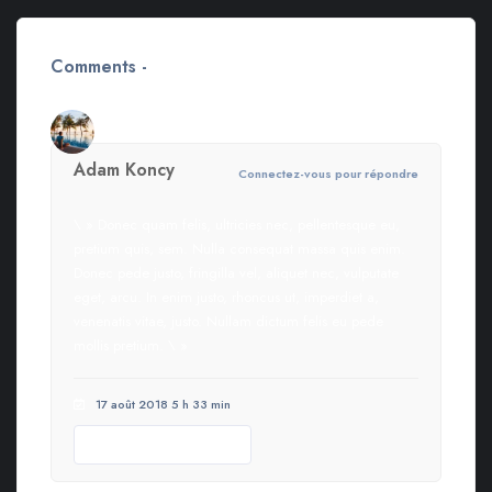
Comments -
3
Adam Koncy
Connectez-vous pour répondre
\ » Donec quam felis, ultricies nec, pellentesque eu,
pretium quis, sem. Nulla consequat massa quis enim.
Donec pede justo, fringilla vel, aliquet nec, vulputate
eget, arcu. In enim justo, rhoncus ut, imperdiet a,
venenatis vitae, justo. Nullam dictum felis eu pede
mollis pretium. \ »
17 août 2018 5 h 33 min
Helpful review
0