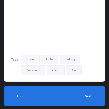
leo dignissim congue. Mauris elementum accumsan leo vel
tempor . Aliquam et elit eu nunc rhoncus viverra quis at felis.
Sed do.Lorem ipsum dolor sit amet, consectetur Nulla fringilla
purus Lorem ipsum dosectetur adipisicing elit at leo dignissim
congue. Mauris elementum accumsan leo vel tempor. Aliquam
et elit eu nunc rhoncus viverra quis at felis. Sed do.Lorem
ipsum dolor sit amet, consectetur Nulla fringilla purus Lorem
ipsum dosectetur adipisicing elit at leo dignissim congue.
Mauris elementum accumsan leo vel tempor
Hostel
Hotel
Parking
Tags:
Restaurant
Room
Spa
Prev
Next