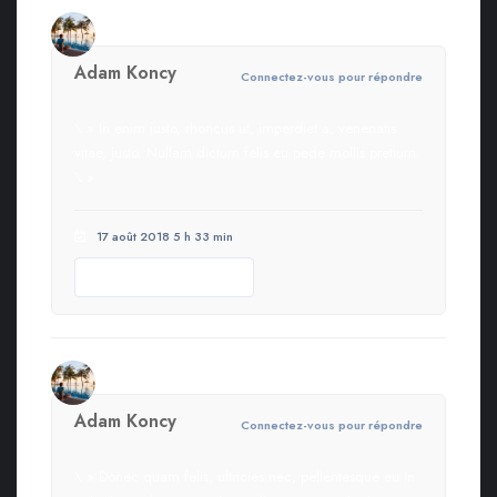
Adam Koncy
Connectez-vous pour répondre
\ » In enim justo, rhoncus ut, imperdiet a, venenatis
vitae, justo. Nullam dictum felis eu pede mollis pretium.
\ »
17 août 2018 5 h 33 min
Helpful review
0
Adam Koncy
Connectez-vous pour répondre
\ » Donec quam felis, ultricies nec, pellentesque eu In