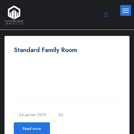
Standard Family Room
Morbi varius, nulla sit amet rutrum elementum, est elit finibus
tellus, ut tristique elit risus at metus. Lorem ipsum dolor sit amet,
consectetur adipiscing elit.Lorem ipsum dolor sit amet,
consectetur adipiscing elit. Maecenas in pulvinar neque. Nulla
finibus lobortis pulvinar. Donec a consectetur nulla. Nulla
posuere sapien vitae
24 janvier 2019
22
Read more