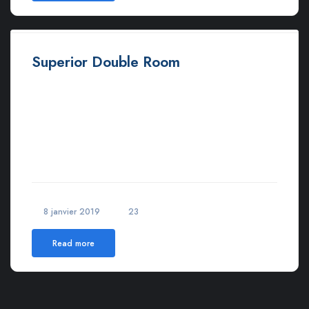
Superior Double Room
Morbi varius, nulla sit amet rutrum elementum, est elit finibus
tellus, ut tristique elit risus at metus. Lorem ipsum dolor sit amet,
consectetur adipiscing elit.Lorem ipsum dolor sit amet,
consectetur adipiscing elit. Maecenas in pulvinar neque. Nulla
finibus lobortis pulvinar. Donec a consectetur nulla. Nulla
posuere sapien vitae
8 janvier 2019
23
Read more