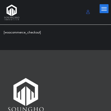
[woocommerce_checkout]