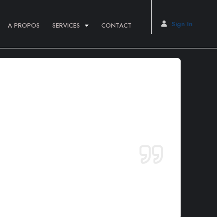
Sign In
A PROPOS
SERVICES
CONTACT
avigation votre site (en fonction de votre thème). La plupart
se de ce tenant :
int-Remy-en-Bouzemont-Saint-Genest-et-Isson, 123 Machin
age, et créer de nouvelles pages avec votre propre contenu.