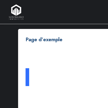
Page d’exemple
Voici un exemple de page. Elle est différente d’un article de
des gens commencent par écrire une page « À Propos » qui les
…ou bien quelque chose comme ça :
La société 123 Machin Truc a été créée en 1971, et n’a 
Truc emploie 2 000 personnes, et fabrique toutes sorte
Étant donné que vous êtes un nouvel utilisateur de WordPres
Amusez-vous bien !