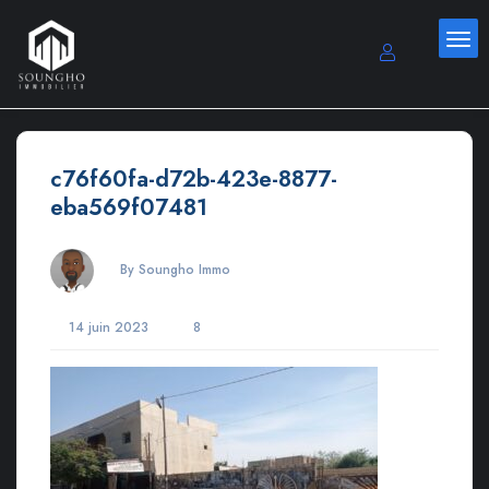
c76f60fa-d72b-423e-8877-
eba569f07481
By Soungho Immo
14 juin 2023
8