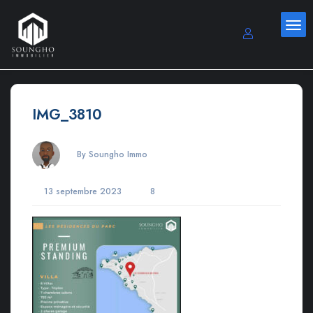
IMG_3810
By Soungho Immo
13 septembre 2023
8