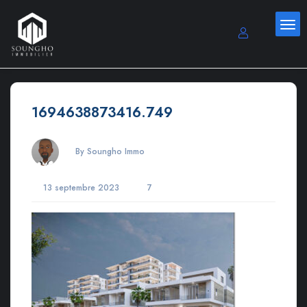
1694638873416.749
By Soungho Immo
13 septembre 2023
7