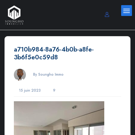
a710b984-8a76-4b0b-a8fe-
3b6f5e0c59d8
By Soungho Immo
15 juin 2023
9