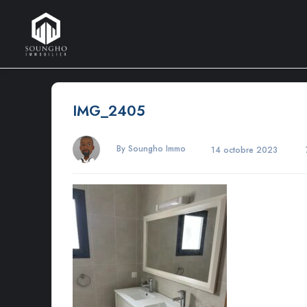
IMG_2405
By Soungho Immo
14 octobre 2023