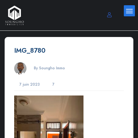
IMG_8780
By Soungho Immo
7 juin 2023
7