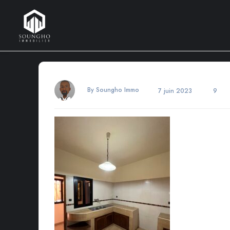
By Soungho Immo
7 juin 2023
9