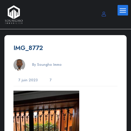
IMG_8772
By Soungho Immo
7 juin 2023
7