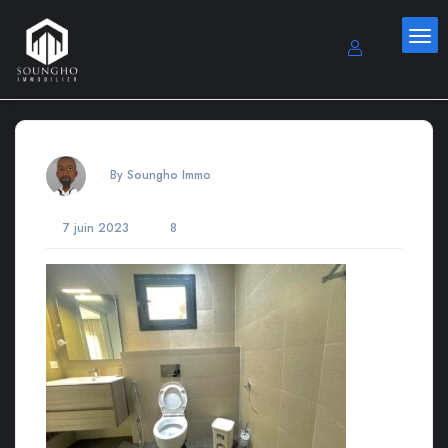
By Soungho Immo
7 juin 2023
8