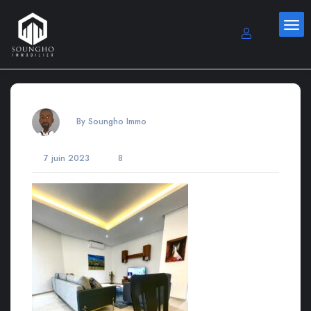
By Soungho Immo
7 juin 2023
8