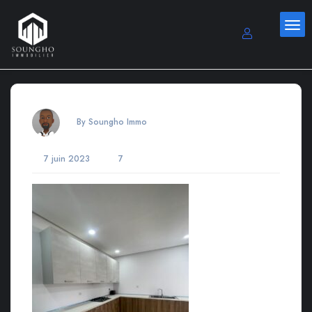
By Soungho Immo
7 juin 2023
7