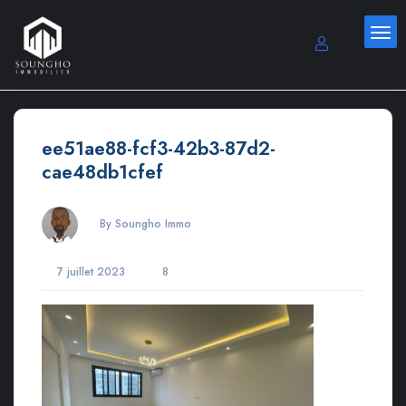
ee51ae88-fcf3-42b3-87d2-
cae48db1cfef
By Soungho Immo
7 juillet 2023
8