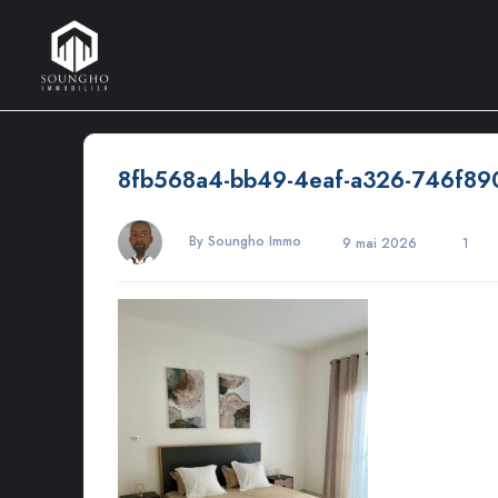
8fb568a4-bb49-4eaf-a326-746f89
By Soungho Immo
9 mai 2026
1