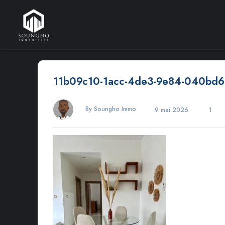
11b09c10-1acc-4de3-9e84-040bd
By Soungho Immo
9 mai 2026
1