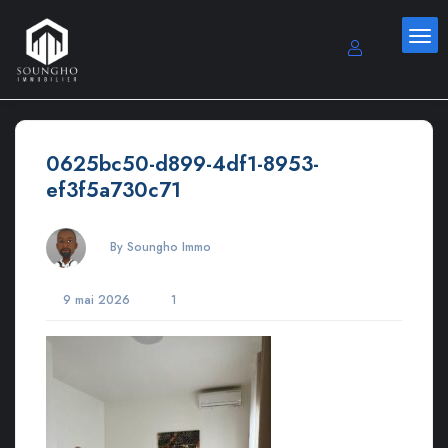
0625bc50-d899-4df1-8953-
ef3f5a730c71
By Soungho Immo
9 mai 2026
1